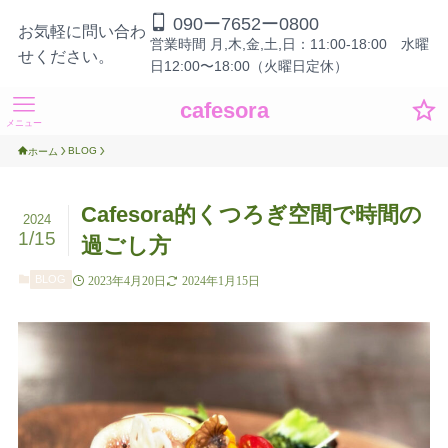
090ー7652ー0800
お気軽に問い合わ
営業時間 月,木,金,土,日：11:00-18:00 水曜
せください。
日12:00〜18:00（火曜日定休）
cafesora
メニュー
BLOG
ホーム
Cafesora的くつろぎ空間で時間の
2024
1/15
過ごし方
BLOG
2023年4月20日
2024年1月15日